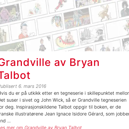
Grandville av Bryan
Talbot
ublisert
6. mars 2016
vis du er på utkikk etter en tegneserie i skillepunktet mell
et suser i sivet og John Wick, så er Grandville tegneserien
or deg. Inspirasjonskildene Talbot oppgir til boken, er de
ranske illustratørene Jean Ignace Isidore Gérard, som jobbe
und
...
Les mer om
Grandville av Bryan Talbot