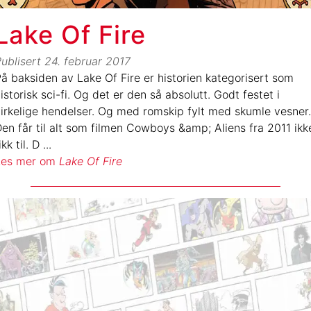
Lake Of Fire
ublisert
24. februar 2017
å baksiden av Lake Of Fire er historien kategorisert som
istorisk sci-fi. Og det er den så absolutt. Godt festet i
irkelige hendelser. Og med romskip fylt med skumle vesner.
en får til alt som filmen Cowboys &amp; Aliens fra 2011 ikk
ikk til. D
...
Les mer om
Lake Of Fire