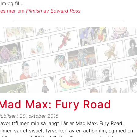
ilm og fil
...
Les mer om
Filmish av Edward Ross
Mad Max: Fury Road
ublisert
20. oktober 2015
avorittfilmen min så langt i år er Mad Max: Fury Road.
ilmen var et visuelt fyrverkeri av en actionfilm, og med en