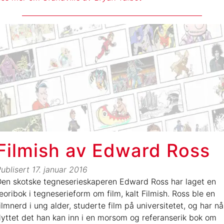
Filmish av Edward Ross
ublisert
17. januar 2016
en skotske tegneserieskaperen Edward Ross har laget en
eoribok i tegneserieform om film, kalt Filmish. Ross ble en
ilmnerd i ung alder, studerte film på universitetet, og har nå
yttet det han kan inn i en morsom og referanserik bok om