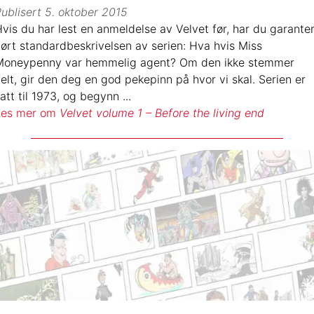
ublisert
5. oktober 2015
vis du har lest en anmeldelse av Velvet før, har du garante
ørt standardbeskrivelsen av serien: Hva hvis Miss
Moneypenny var hemmelig agent? Om den ikke stemmer
elt, gir den deg en god pekepinn på hvor vi skal. Serien er
att til 1973, og begynn
...
Les mer om
Velvet volume 1 – Before the living end