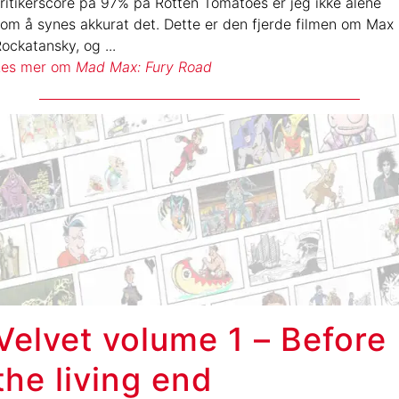
ritikerscore på 97% på Rotten Tomatoes er jeg ikke alene
om å synes akkurat det. Dette er den fjerde filmen om Max
Rockatansky, og
...
Les mer om
Mad Max: Fury Road
Velvet volume 1 – Before
the living end