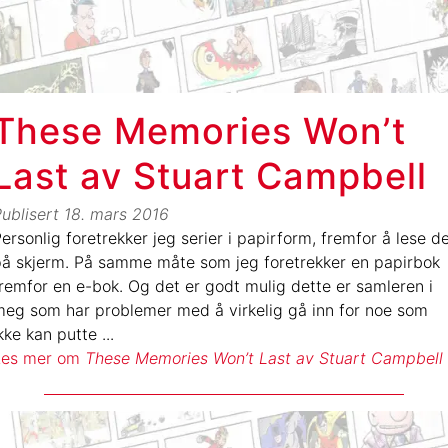
These Memories Won’t
Last av Stuart Campbell
ublisert
18. mars 2016
ersonlig foretrekker jeg serier i papirform, fremfor å lese d
å skjerm. På samme måte som jeg foretrekker en papirbok
remfor en e-bok. Og det er godt mulig dette er samleren i
eg som har problemer med å virkelig gå inn for noe som
kke kan putte
...
Les mer om
These Memories Won’t Last av Stuart Campbell