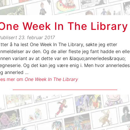
One Week In The Library
ublisert
23. februar 2017
tter å ha lest One Week In The Library, søkte jeg etter
nmeldelser av den. Og de aller fleste jeg fant hadde en elle
nnen variant av at dette var en &laquo;annerledes&raquo;
egneserie. Og det kan jeg være enig i. Men hvor annerledes
og annerled
...
Les mer om
One Week In The Library