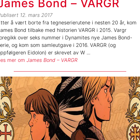
James Bond – VARGR
ublisert
12. mars 2017
tter å vært borte fra tegneserierutene i nesten 20 år, kom
ames Bond tilbake med historien VARGR i 2015. Vargr
foregikk over seks nummer i Dynamites nye James Bond-
serie, og kom som samleutgave i 2016. VARGR (og
ppfølgeren Eidolon) er skrevet av W
...
Les mer om
James Bond – VARGR