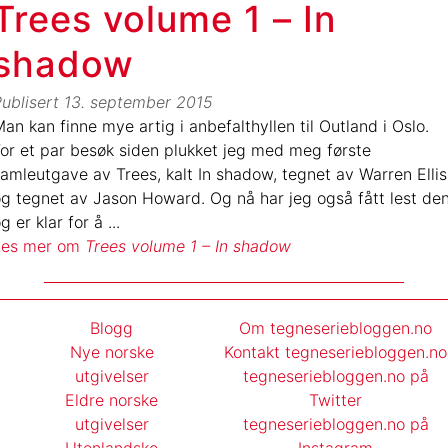
Trees volume 1 – In
shadow
ublisert
13. september 2015
an kan finne mye artig i anbefalthyllen til Outland i Oslo.
or et par besøk siden plukket jeg med meg første
amleutgave av Trees, kalt In shadow, tegnet av Warren Ellis
g tegnet av Jason Howard. Og nå har jeg også fått lest den
g er klar for å
...
Les mer om
Trees volume 1 – In shadow
Blogg
Om tegneseriebloggen.no
Nye norske
Kontakt tegneseriebloggen.no
utgivelser
tegneseriebloggen.no på
Eldre norske
Twitter
utgivelser
tegneseriebloggen.no på