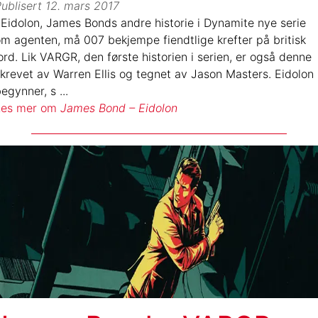
ublisert
12. mars 2017
 Eidolon, James Bonds andre historie i Dynamite nye serie
m agenten, må 007 bekjempe fiendtlige krefter på britisk
ord. Lik VARGR, den første historien i serien, er også denne
krevet av Warren Ellis og tegnet av Jason Masters. Eidolon
egynner, s
...
Les mer om
James Bond – Eidolon